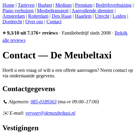
Home
|
Tarieven
|
Budget
|
Medium
|
Premium
|
Bedrijfsverhuizing
|
Piano verhuizen
|
Meubeltransport
|
Aanvullende diensten
|
Amsterdam
|
Rotterdam
|
Den Haag
|
Haarlem
|
Utrecht
|
Leiden
|
Dordrecht
|
Over ons
|
Contact
⭐ 9,3/10 uit 7.176+ reviews
· Familiebedrijf sinds 2008 ·
Bekijk
alle reviews
Contact — De Meubeltaxi
Heeft u een vraag of wilt u een offerte aanvragen? Neem contact op
via onderstaande gegevens.
Contactgegevens
📞 Algemeen:
085-0189363
(ma-vr 09:00–17:00)
✉️ E-mail:
vervoer@demeubeltaxi.nl
Vestigingen